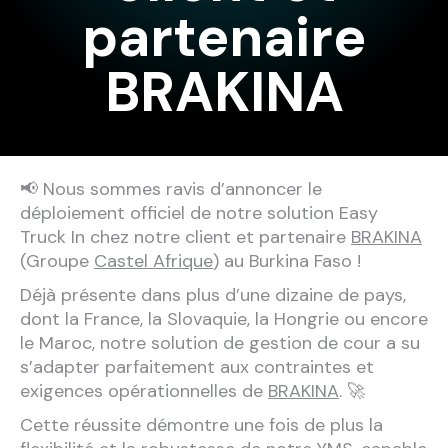
partenaire
BRAKINA
📢 Nous sommes ravis d’annoncer le
déploiement officiel de notre solution Easy
Truck In chez notre client et partenaire
BRAKINA
(Groupe
Castel Afrique
) au Burkina Faso !
Déjà présente dans plus d’une dizaine de pays,
dont la France, la Slovaquie, la Hongrie ou encore
le Maroc, notre solution de gestion de cour a su
s’adapter parfaitement aux contraintes et
exigences opérationnelles de
BRAKINA
. 🚀
Cette réussite démontre une fois de plus la